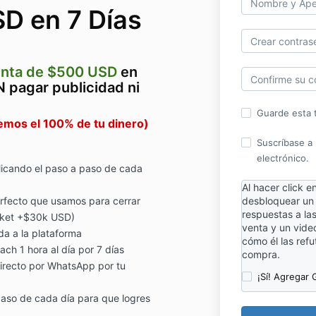
D en 7 Días
enta de $500 USD
en
 pagar publicidad ni
Guarde esta t
vemos el 100% de tu dinero)
Suscríbase a 
electrónico.
licando el paso a paso de cada
Al hacer click 
rfecto que usamos para cerrar
desbloquear un
respuestas a l
icket +$30k USD)
venta y un vide
da a la plataforma
cómo él las ref
ach 1 hora al día por 7 días
compra.
directo por WhatsApp por tu
¡Sí! Agregar 
aso de cada día para que logres