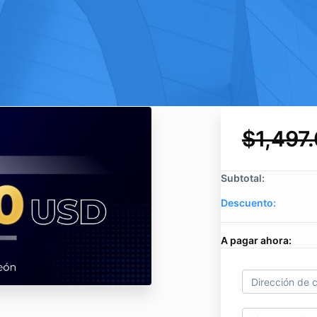
$1,497
Subtotal:
Descuento:
A pagar ahora: